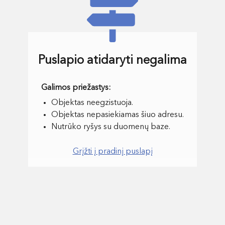
Puslapio atidaryti negalima
Objektas neegzistuoja.
Objektas nepasiekiamas šiuo adresu.
Nutrūko ryšys su duomenų baze.
Grįžti į pradinį puslapį