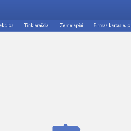
ekcijos
Tinklaraščiai
Žemėlapiai
Pirmas kartas e. 