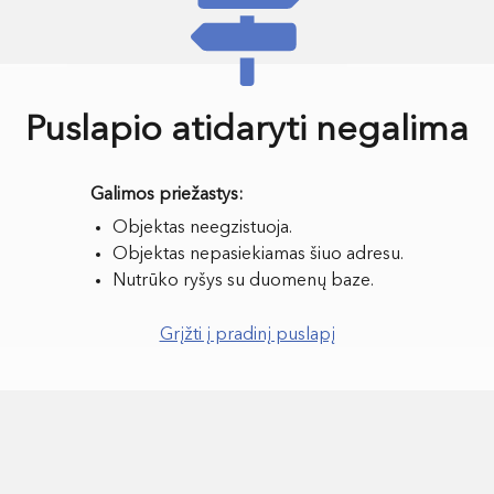
Puslapio atidaryti negalima
Objektas neegzistuoja.
Objektas nepasiekiamas šiuo adresu.
Nutrūko ryšys su duomenų baze.
Grįžti į pradinį puslapį