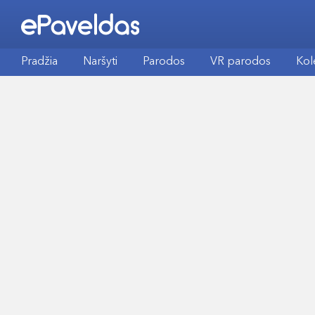
Pradžia
Naršyti
Parodos
VR parodos
Kol