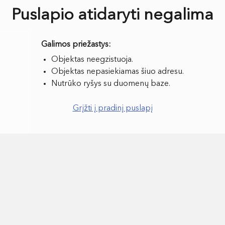
Puslapio atidaryti negalima
Objektas neegzistuoja.
Objektas nepasiekiamas šiuo adresu.
Nutrūko ryšys su duomenų baze.
Grįžti į pradinį puslapį