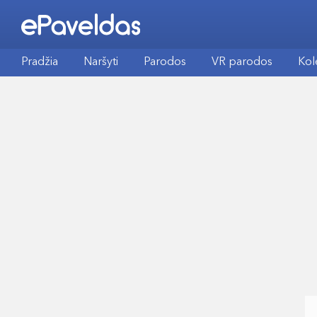
Pradžia
Naršyti
Parodos
VR parodos
Kol