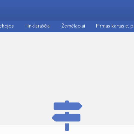
ekcijos
Tinklaraščiai
Žemėlapiai
Pirmas kartas e. 