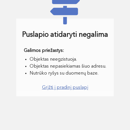
Puslapio atidaryti negalima
Objektas neegzistuoja.
Objektas nepasiekiamas šiuo adresu.
Nutrūko ryšys su duomenų baze.
Grįžti į pradinį puslapį