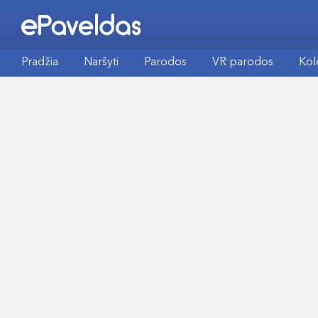
Pradžia
Naršyti
Parodos
VR parodos
Kol