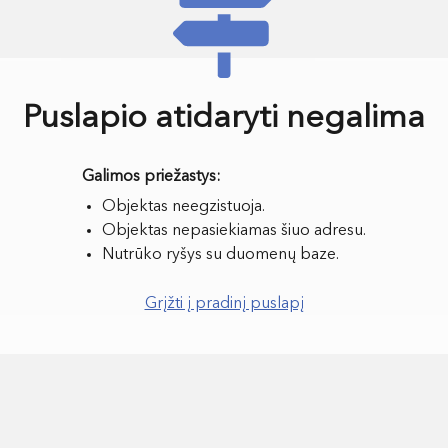
Puslapio atidaryti negalima
Objektas neegzistuoja.
Objektas nepasiekiamas šiuo adresu.
Nutrūko ryšys su duomenų baze.
Grįžti į pradinį puslapį