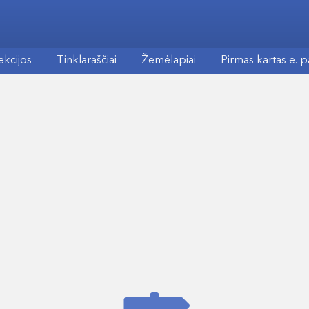
ekcijos
Tinklaraščiai
Žemėlapiai
Pirmas kartas e. 