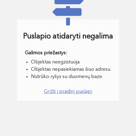
Puslapio atidaryti negalima
Objektas neegzistuoja.
Objektas nepasiekiamas šiuo adresu.
Nutrūko ryšys su duomenų baze.
Grįžti į pradinį puslapį