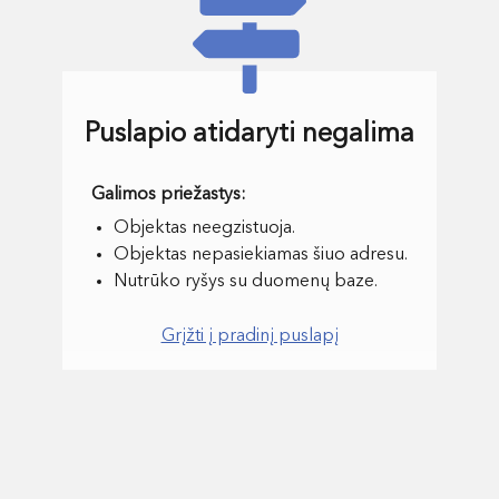
Puslapio atidaryti negalima
Objektas neegzistuoja.
Objektas nepasiekiamas šiuo adresu.
Nutrūko ryšys su duomenų baze.
Grįžti į pradinį puslapį