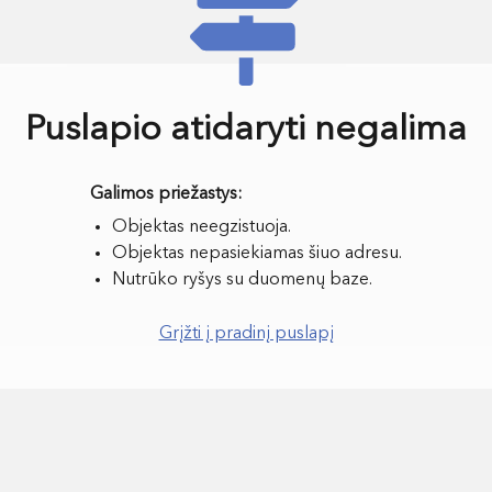
Puslapio atidaryti negalima
Objektas neegzistuoja.
Objektas nepasiekiamas šiuo adresu.
Nutrūko ryšys su duomenų baze.
Grįžti į pradinį puslapį