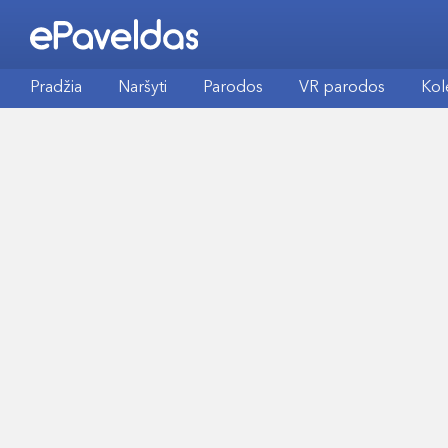
Pradžia
Naršyti
Parodos
VR parodos
Kol