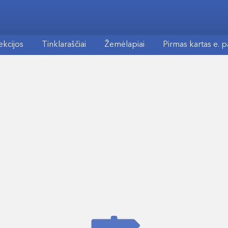
ekcijos
Tinklaraščiai
Žemėlapiai
Pirmas kartas e. 