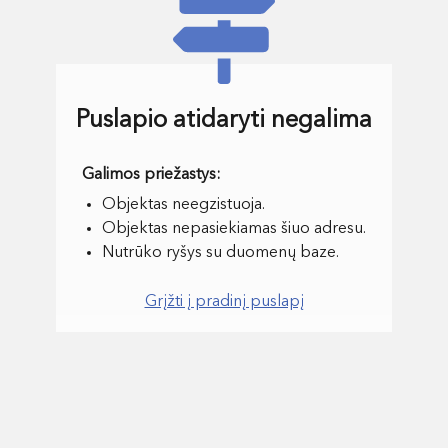
Puslapio atidaryti negalima
Objektas neegzistuoja.
Objektas nepasiekiamas šiuo adresu.
Nutrūko ryšys su duomenų baze.
Grįžti į pradinį puslapį