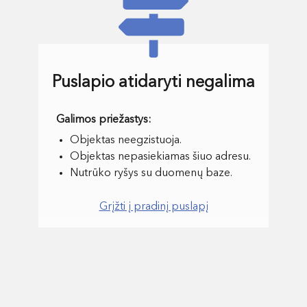
Puslapio atidaryti negalima
Objektas neegzistuoja.
Objektas nepasiekiamas šiuo adresu.
Nutrūko ryšys su duomenų baze.
Grįžti į pradinį puslapį