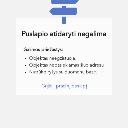
Puslapio atidaryti negalima
Objektas neegzistuoja.
Objektas nepasiekiamas šiuo adresu.
Nutrūko ryšys su duomenų baze.
Grįžti į pradinį puslapį