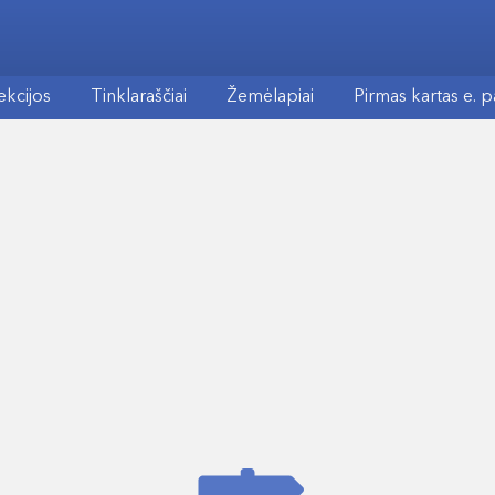
ekcijos
Tinklaraščiai
Žemėlapiai
Pirmas kartas e. 