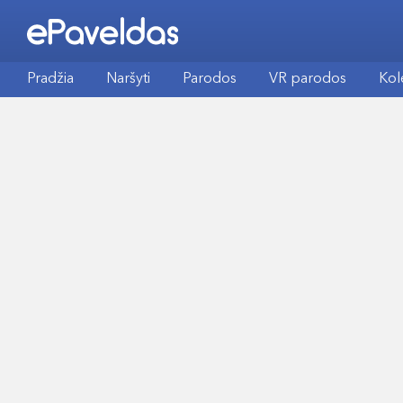
Pradžia
Naršyti
Parodos
VR parodos
Kol