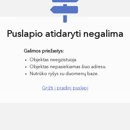
Puslapio atidaryti negalima
Objektas neegzistuoja.
Objektas nepasiekiamas šiuo adresu.
Nutrūko ryšys su duomenų baze.
Grįžti į pradinį puslapį