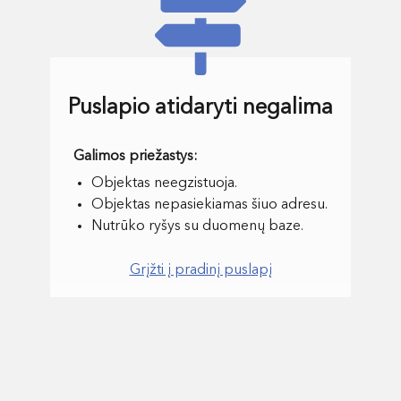
Puslapio atidaryti negalima
Objektas neegzistuoja.
Objektas nepasiekiamas šiuo adresu.
Nutrūko ryšys su duomenų baze.
Grįžti į pradinį puslapį