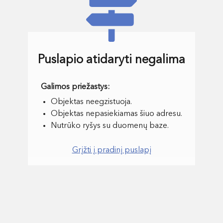
Puslapio atidaryti negalima
Objektas neegzistuoja.
Objektas nepasiekiamas šiuo adresu.
Nutrūko ryšys su duomenų baze.
Grįžti į pradinį puslapį