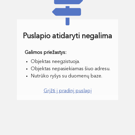
Puslapio atidaryti negalima
Objektas neegzistuoja.
Objektas nepasiekiamas šiuo adresu.
Nutrūko ryšys su duomenų baze.
Grįžti į pradinį puslapį