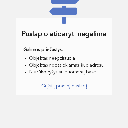
Puslapio atidaryti negalima
Objektas neegzistuoja.
Objektas nepasiekiamas šiuo adresu.
Nutrūko ryšys su duomenų baze.
Grįžti į pradinį puslapį