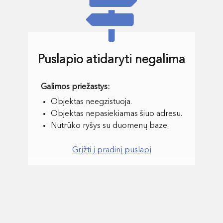
Puslapio atidaryti negalima
Objektas neegzistuoja.
Objektas nepasiekiamas šiuo adresu.
Nutrūko ryšys su duomenų baze.
Grįžti į pradinį puslapį