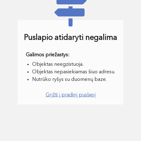
Puslapio atidaryti negalima
Objektas neegzistuoja.
Objektas nepasiekiamas šiuo adresu.
Nutrūko ryšys su duomenų baze.
Grįžti į pradinį puslapį