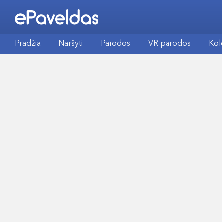
Pradžia
Naršyti
Parodos
VR parodos
Kol