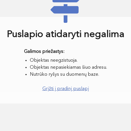
Puslapio atidaryti negalima
Objektas neegzistuoja.
Objektas nepasiekiamas šiuo adresu.
Nutrūko ryšys su duomenų baze.
Grįžti į pradinį puslapį