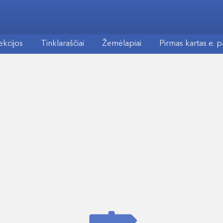
ekcijos
Tinklaraščiai
Žemėlapiai
Pirmas kartas e. 