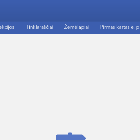
ekcijos
Tinklaraščiai
Žemėlapiai
Pirmas kartas e. 