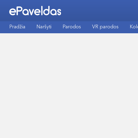
Pradžia
Naršyti
Parodos
VR parodos
Kol