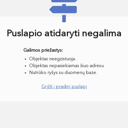
Puslapio atidaryti negalima
Objektas neegzistuoja.
Objektas nepasiekiamas šiuo adresu.
Nutrūko ryšys su duomenų baze.
Grįžti į pradinį puslapį