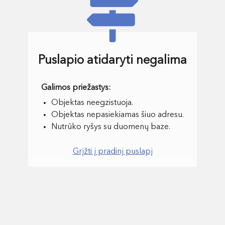
Puslapio atidaryti negalima
Objektas neegzistuoja.
Objektas nepasiekiamas šiuo adresu.
Nutrūko ryšys su duomenų baze.
Grįžti į pradinį puslapį