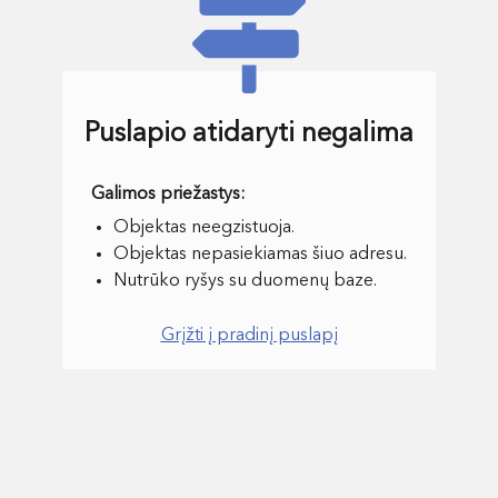
Puslapio atidaryti negalima
Objektas neegzistuoja.
Objektas nepasiekiamas šiuo adresu.
Nutrūko ryšys su duomenų baze.
Grįžti į pradinį puslapį