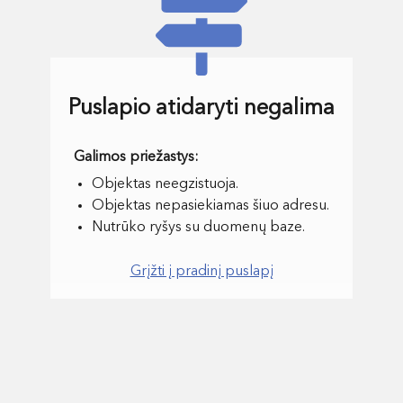
Puslapio atidaryti negalima
Objektas neegzistuoja.
Objektas nepasiekiamas šiuo adresu.
Nutrūko ryšys su duomenų baze.
Grįžti į pradinį puslapį