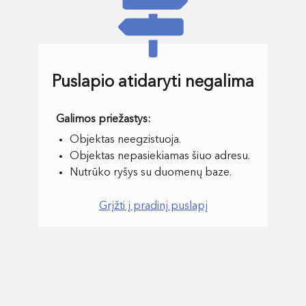
Puslapio atidaryti negalima
Objektas neegzistuoja.
Objektas nepasiekiamas šiuo adresu.
Nutrūko ryšys su duomenų baze.
Grįžti į pradinį puslapį