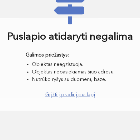
Puslapio atidaryti negalima
Objektas neegzistuoja.
Objektas nepasiekiamas šiuo adresu.
Nutrūko ryšys su duomenų baze.
Grįžti į pradinį puslapį