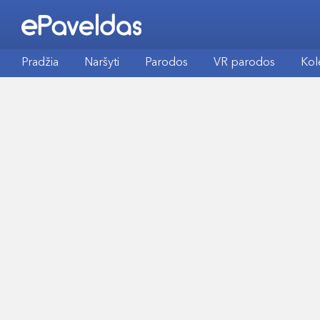
Pradžia
Naršyti
Parodos
VR parodos
Kol