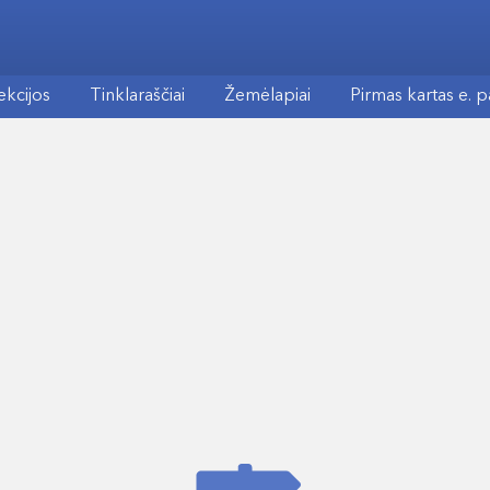
ekcijos
Tinklaraščiai
Žemėlapiai
Pirmas kartas e. 