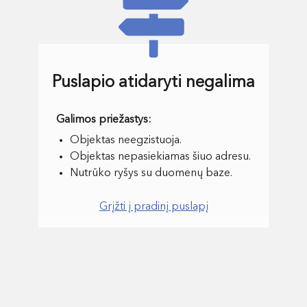
Puslapio atidaryti negalima
Objektas neegzistuoja.
Objektas nepasiekiamas šiuo adresu.
Nutrūko ryšys su duomenų baze.
Grįžti į pradinį puslapį