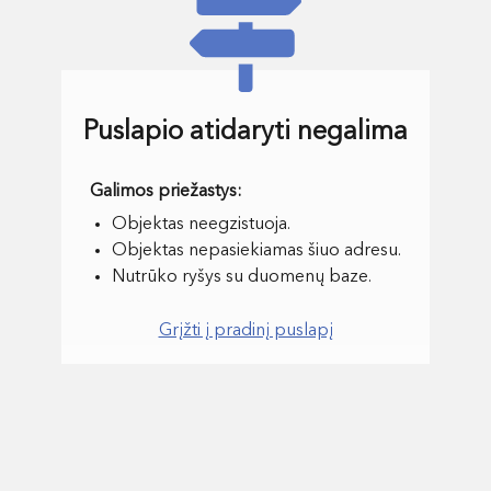
Puslapio atidaryti negalima
Objektas neegzistuoja.
Objektas nepasiekiamas šiuo adresu.
Nutrūko ryšys su duomenų baze.
Grįžti į pradinį puslapį