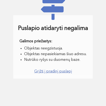
Puslapio atidaryti negalima
Objektas neegzistuoja.
Objektas nepasiekiamas šiuo adresu.
Nutrūko ryšys su duomenų baze.
Grįžti į pradinį puslapį