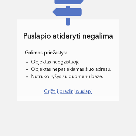
Puslapio atidaryti negalima
Objektas neegzistuoja.
Objektas nepasiekiamas šiuo adresu.
Nutrūko ryšys su duomenų baze.
Grįžti į pradinį puslapį