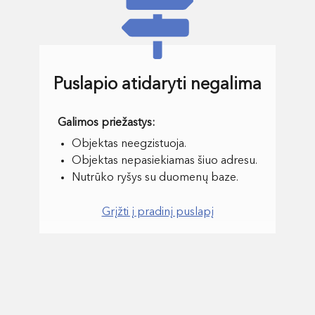
Puslapio atidaryti negalima
Objektas neegzistuoja.
Objektas nepasiekiamas šiuo adresu.
Nutrūko ryšys su duomenų baze.
Grįžti į pradinį puslapį