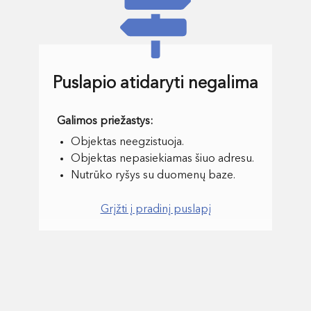
Puslapio atidaryti negalima
Objektas neegzistuoja.
Objektas nepasiekiamas šiuo adresu.
Nutrūko ryšys su duomenų baze.
Grįžti į pradinį puslapį