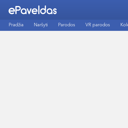
Pradžia
Naršyti
Parodos
VR parodos
Kol