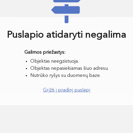
Puslapio atidaryti negalima
Objektas neegzistuoja.
Objektas nepasiekiamas šiuo adresu.
Nutrūko ryšys su duomenų baze.
Grįžti į pradinį puslapį