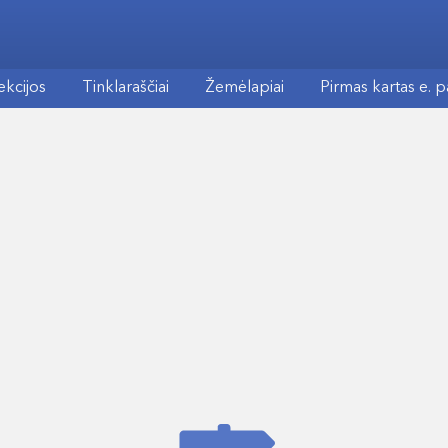
ekcijos
Tinklaraščiai
Žemėlapiai
Pirmas kartas e. 