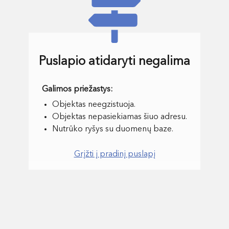
Puslapio atidaryti negalima
Objektas neegzistuoja.
Objektas nepasiekiamas šiuo adresu.
Nutrūko ryšys su duomenų baze.
Grįžti į pradinį puslapį