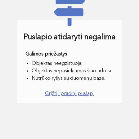
Puslapio atidaryti negalima
Objektas neegzistuoja.
Objektas nepasiekiamas šiuo adresu.
Nutrūko ryšys su duomenų baze.
Grįžti į pradinį puslapį