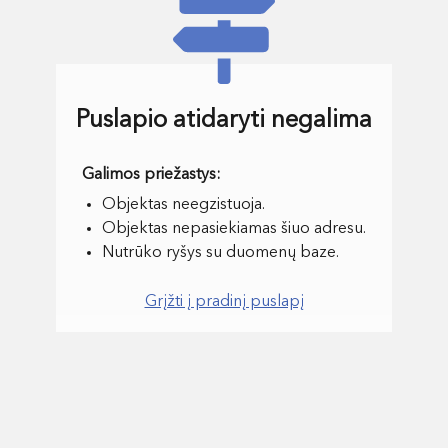
Puslapio atidaryti negalima
Objektas neegzistuoja.
Objektas nepasiekiamas šiuo adresu.
Nutrūko ryšys su duomenų baze.
Grįžti į pradinį puslapį