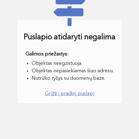
Puslapio atidaryti negalima
Objektas neegzistuoja.
Objektas nepasiekiamas šiuo adresu.
Nutrūko ryšys su duomenų baze.
Grįžti į pradinį puslapį