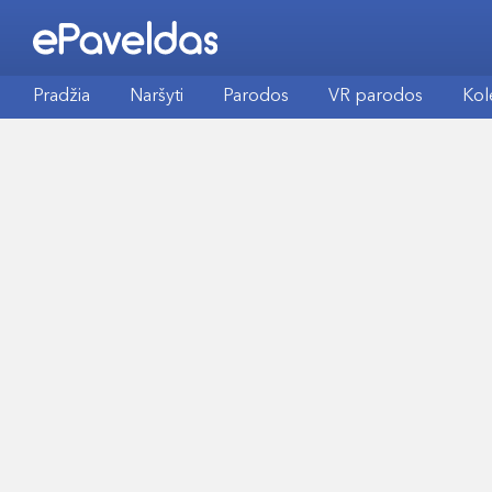
Pradžia
Naršyti
Parodos
VR parodos
Kol