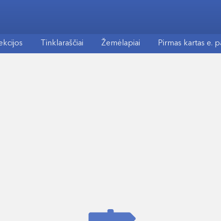
ekcijos
Tinklaraščiai
Žemėlapiai
Pirmas kartas e. 