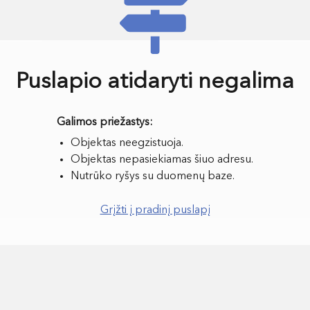
Puslapio atidaryti negalima
Objektas neegzistuoja.
Objektas nepasiekiamas šiuo adresu.
Nutrūko ryšys su duomenų baze.
Grįžti į pradinį puslapį