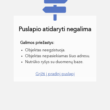
Puslapio atidaryti negalima
Objektas neegzistuoja.
Objektas nepasiekiamas šiuo adresu.
Nutrūko ryšys su duomenų baze.
Grįžti į pradinį puslapį