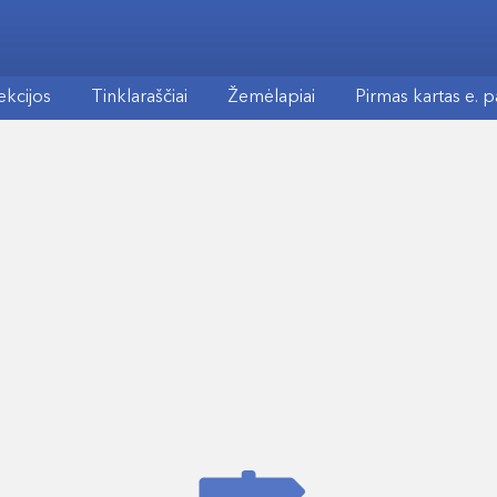
ekcijos
Tinklaraščiai
Žemėlapiai
Pirmas kartas e. 