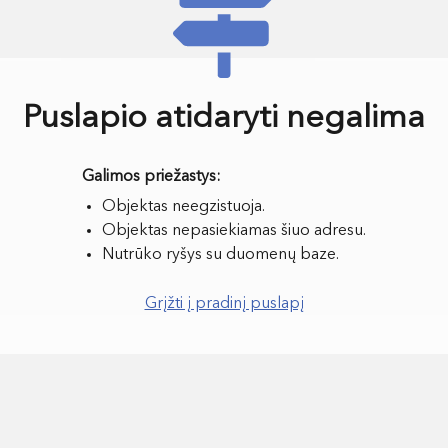
Puslapio atidaryti negalima
Objektas neegzistuoja.
Objektas nepasiekiamas šiuo adresu.
Nutrūko ryšys su duomenų baze.
Grįžti į pradinį puslapį