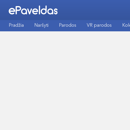
Pradžia
Naršyti
Parodos
VR parodos
Kol