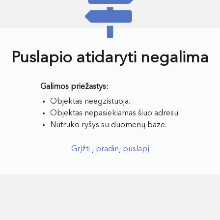
Puslapio atidaryti negalima
Objektas neegzistuoja.
Objektas nepasiekiamas šiuo adresu.
Nutrūko ryšys su duomenų baze.
Grįžti į pradinį puslapį