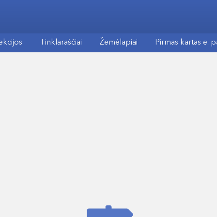
ekcijos
Tinklaraščiai
Žemėlapiai
Pirmas kartas e. 