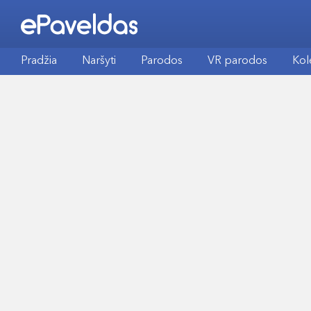
Pradžia
Naršyti
Parodos
VR parodos
Kol