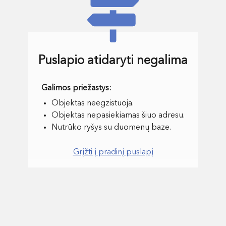
Puslapio atidaryti negalima
Objektas neegzistuoja.
Objektas nepasiekiamas šiuo adresu.
Nutrūko ryšys su duomenų baze.
Grįžti į pradinį puslapį