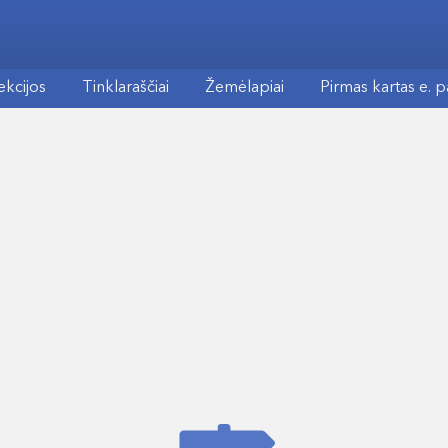
ekcijos
Tinklaraščiai
Žemėlapiai
Pirmas kartas e. 