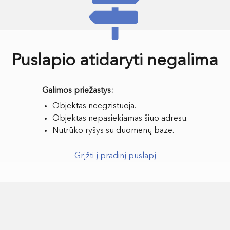
Puslapio atidaryti negalima
Objektas neegzistuoja.
Objektas nepasiekiamas šiuo adresu.
Nutrūko ryšys su duomenų baze.
Grįžti į pradinį puslapį