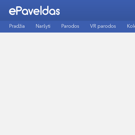
Pradžia
Naršyti
Parodos
VR parodos
Kol