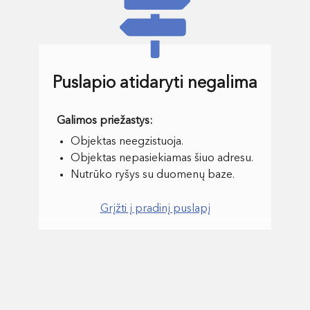
Puslapio atidaryti negalima
Objektas neegzistuoja.
Objektas nepasiekiamas šiuo adresu.
Nutrūko ryšys su duomenų baze.
Grįžti į pradinį puslapį