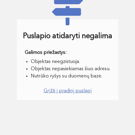
Puslapio atidaryti negalima
Objektas neegzistuoja.
Objektas nepasiekiamas šiuo adresu.
Nutrūko ryšys su duomenų baze.
Grįžti į pradinį puslapį