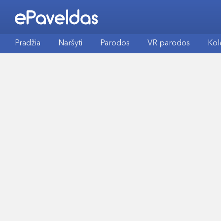
Pradžia
Naršyti
Parodos
VR parodos
Kol