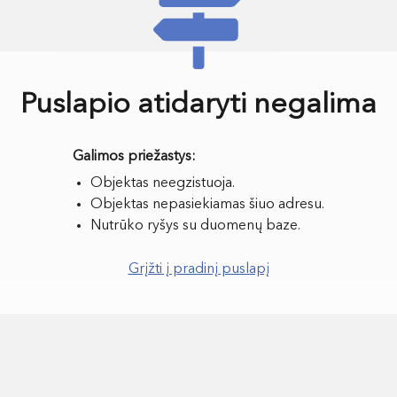
Puslapio atidaryti negalima
Objektas neegzistuoja.
Objektas nepasiekiamas šiuo adresu.
Nutrūko ryšys su duomenų baze.
Grįžti į pradinį puslapį