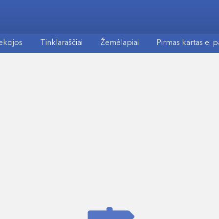
ekcijos
Tinklaraščiai
Žemėlapiai
Pirmas kartas e. 