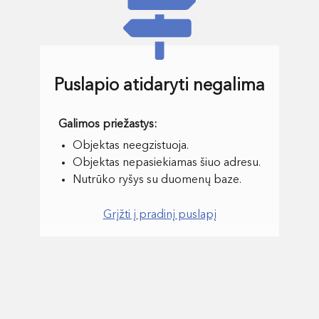
Puslapio atidaryti negalima
Objektas neegzistuoja.
Objektas nepasiekiamas šiuo adresu.
Nutrūko ryšys su duomenų baze.
Grįžti į pradinį puslapį