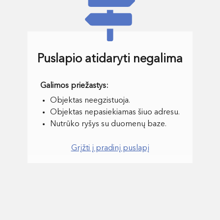
Puslapio atidaryti negalima
Objektas neegzistuoja.
Objektas nepasiekiamas šiuo adresu.
Nutrūko ryšys su duomenų baze.
Grįžti į pradinį puslapį