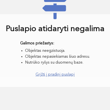
Puslapio atidaryti negalima
Objektas neegzistuoja.
Objektas nepasiekiamas šiuo adresu.
Nutrūko ryšys su duomenų baze.
Grįžti į pradinį puslapį