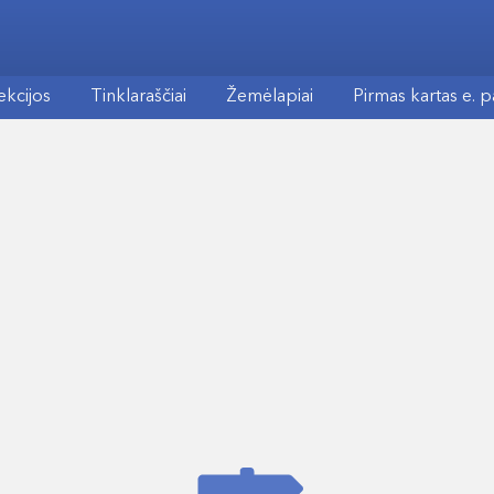
ekcijos
Tinklaraščiai
Žemėlapiai
Pirmas kartas e. 