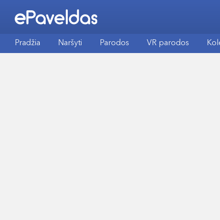
Pradžia
Naršyti
Parodos
VR parodos
Kol