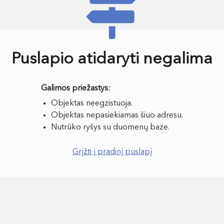
Puslapio atidaryti negalima
Objektas neegzistuoja.
Objektas nepasiekiamas šiuo adresu.
Nutrūko ryšys su duomenų baze.
Grįžti į pradinį puslapį