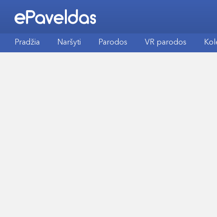
Pradžia
Naršyti
Parodos
VR parodos
Kol