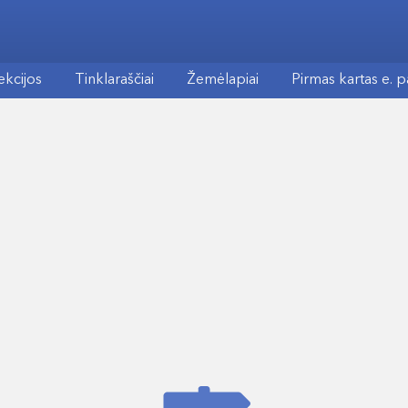
ekcijos
Tinklaraščiai
Žemėlapiai
Pirmas kartas e. 