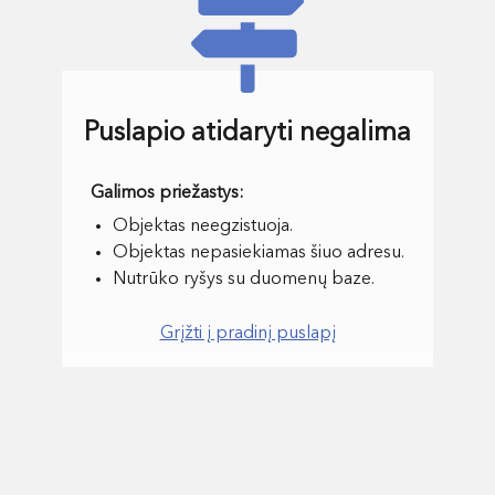
Puslapio atidaryti negalima
Objektas neegzistuoja.
Objektas nepasiekiamas šiuo adresu.
Nutrūko ryšys su duomenų baze.
Grįžti į pradinį puslapį